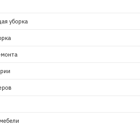
ая уборка
орка
емонта
ории
еров
 мебели