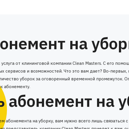
бонемент на убор
я услуга от клининговой компании Clean Masters. С его по
ых сервисов и возможностей. Что это вам дает? Во-первых,
ичество уборок за оговоренный временной промежуток. Опл
 к абонементу.
ь абонемент на 
ем абонемента на уборку, вам нужно всего лишь связаться 
я представитель компании Clean Masters приедет к вам, 