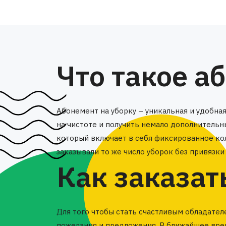
Что такое а
Абонемент на уборку – уникальная и удобна
на чистоте и получить немало дополнительн
который включает в себя фиксированное кол
заказывали то же число уборок без привязки
Как заказат
Для того чтобы стать счастливым обладател
пожелания и предложения. В ближайшее врем