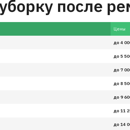
уборку после ре
Цены
до 4 00
до 5 50
до 7 00
до 8 50
до 9 60
до 11 2
до 14 0