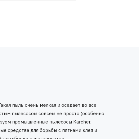
Такая пыль очень мелкая и оседает во все
остым пылесосом совсем не просто (особенно
льзуем промышленные пылесосы Kärcher.
е средства для борьбы с пятнами клея и
 для уборки парогенератор.