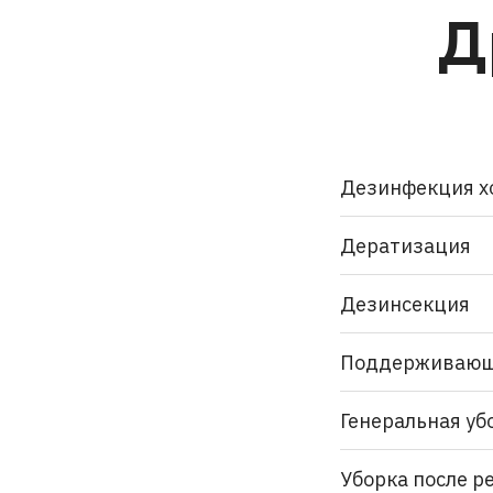
Д
Дезинфекция х
Дератизация
Дезинсекция
Поддерживающ
Генеральная уб
Уборка после р