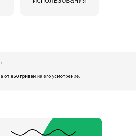
.
та от
850 гривен
на его усмотрение.