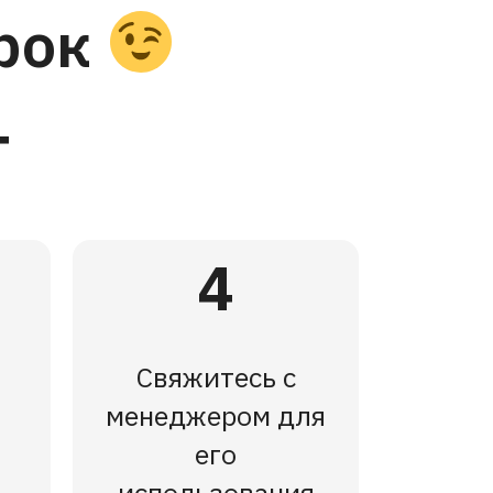
арок
т
4
Свяжитесь с
менеджером для
его
использования