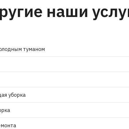
ругие наши услу
олодным туманом
ая уборка
орка
емонта