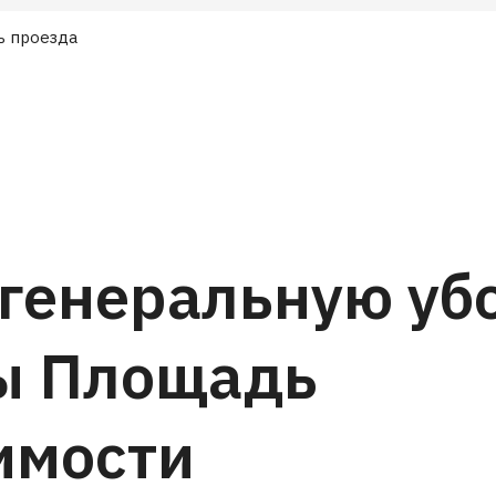
ь проезда
 генеральную уб
ы Площадь
имости