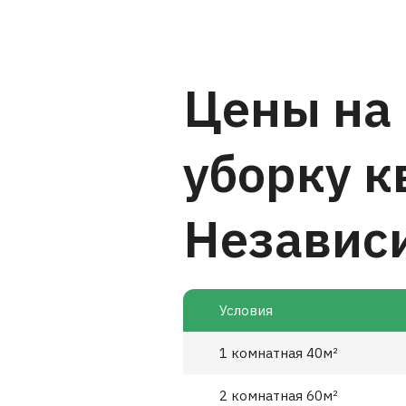
Цены на
уборку 
Независ
Условия
1 комнатная 40м²
2 комнатная 60м²