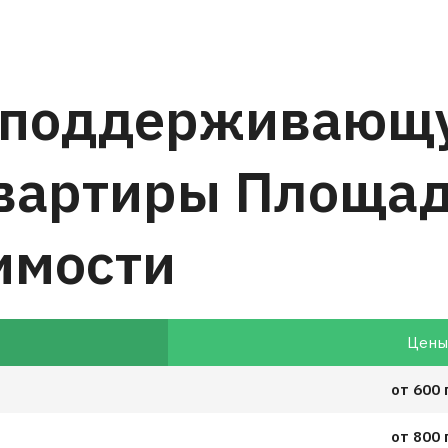
 поддерживающ
квартиры Площа
имости
Цен
от 600 
от 800 