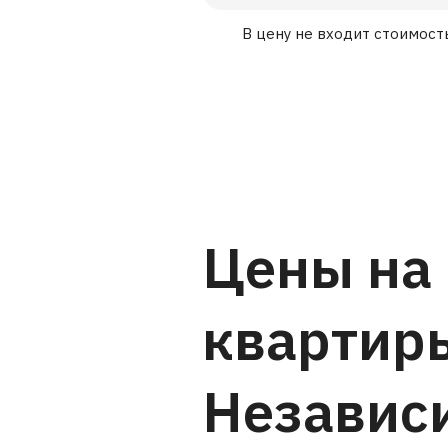
В цену не входит стоимост
Цены на
квартир
Независ