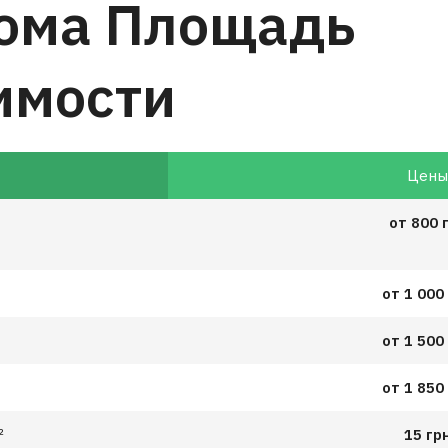
дома Площадь
имости
Цен
от 800 
от 1 000
от 1 500
от 1 850
²
15 гр