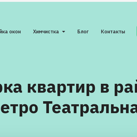
йка окон
Химчистка
Блог
Контакты
ка квартир в р
етро Театральн