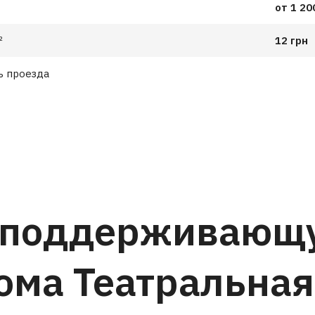
от 1 20
²
12 грн
ь проезда
 поддерживающ
ома Театральная