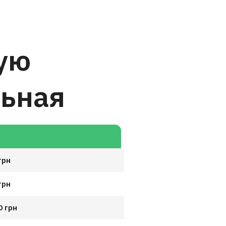
ую
льная
ы
грн
грн
0 грн