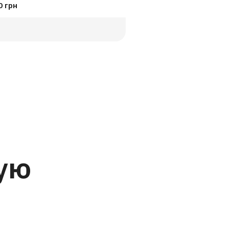
0 грн
ую