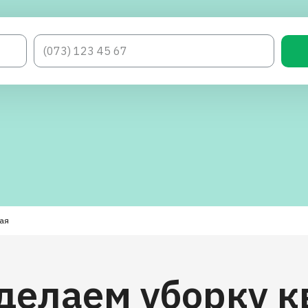
ая
делаем уборку 