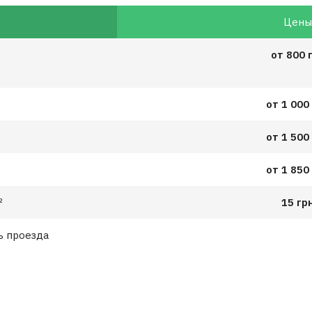
Цен
от 800 
от 1 000
от 1 500
от 1 850
²
15 гр
ь проезда