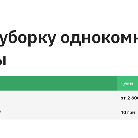
 уборку одноком
ы
Цены
от 2 60
²
40 грн