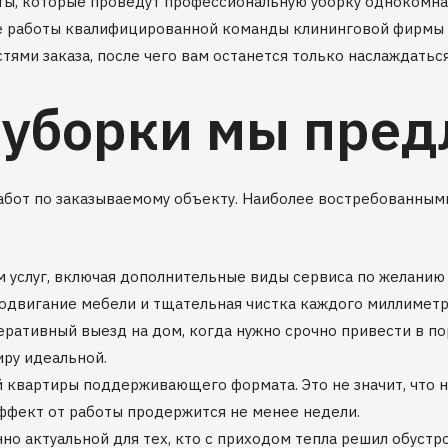
сты, которые проведут профессиональную уборку однокомна
е работы квалифицированной команды клининговой фирмы C
тями заказа, после чего вам останется только наслаждаться
 уборки мы пред
бот по заказываемому объекту. Наиболее востребованным
м услуг, включая дополнительные виды сервиса по желанию
тодвигание мебели и тщательная чистка каждого миллимет
перативный выезд на дом, когда нужно срочно привести в 
иру идеальной.
 квартиры поддерживающего формата. Это не значит, что 
эффект от работы продержится не менее недели.
но актуальной для тех, кто с приходом тепла решил обуст