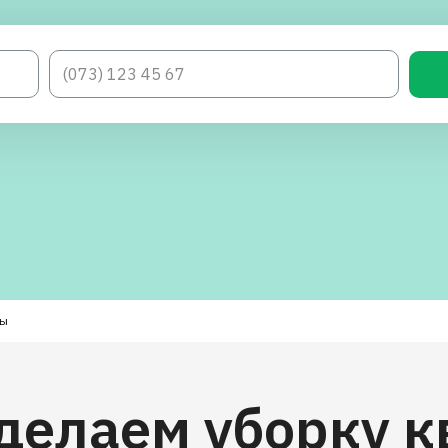
ры
делаем уборку 