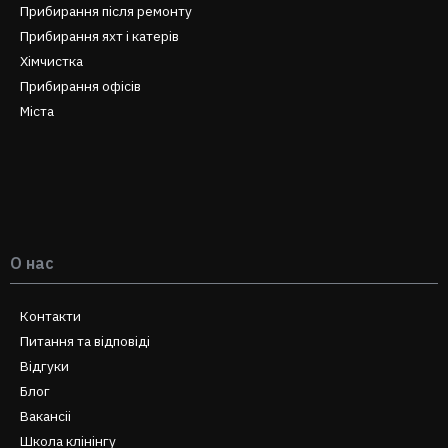
Прибирання після ремонту
Прибирання яхт і катерів
Хімчистка
Прибирання офісів
Міста
О нас
Контакти
Питання та відповіді
Відгуки
Блог
Вакансіі
Школа клінінгу