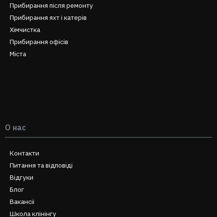
Прибирання після ремонту
Прибирання яхт і катерів
Хімчистка
Прибирання офісів
Міста
О нас
Контакти
Питання та відповіді
Відгуки
Блог
Вакансіі
Школа клінінгу