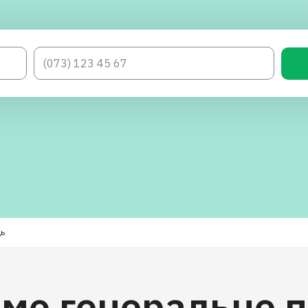
ць
имо генеральне 