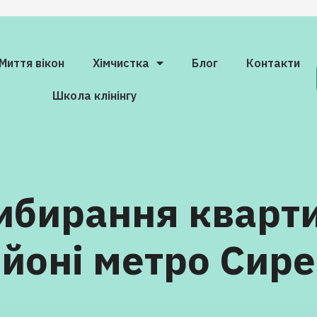
Миття вікон
Xiмчистка
Блог
Контакти
Школа клінінгу
ибирання кварти
йоні метро Сир