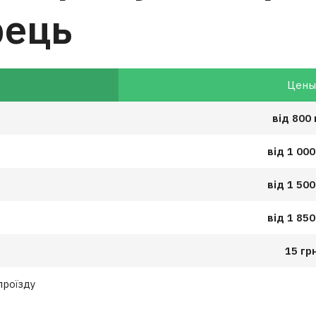
рець
Цен
від 800 
від 1 000
від 1 500
від 1 850
15 гр
проїзду