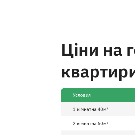
Ціни на 
квартир
Условия
1 кімнатна 40м²
2 кімнатна 60м²