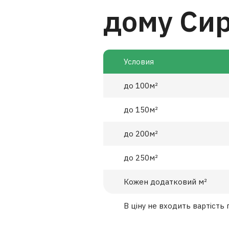
дому Си
Условия
до 100м²
до 150м²
до 200м²
до 250м²
Кожен додатковий м²
В ціну не входить вартість 