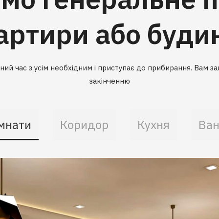
артири або буди
ий час з усім необхідним і приступає до прибирання. Вам зал
закінченню
мнати
Коридор
Кухня
Ван