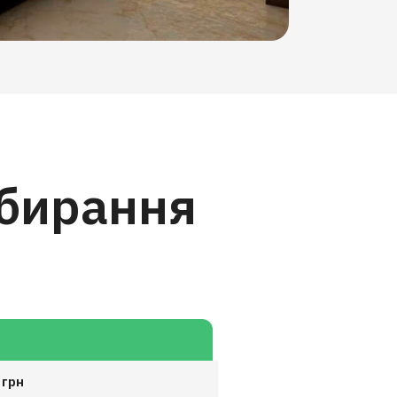
ибирання
ы
 грн