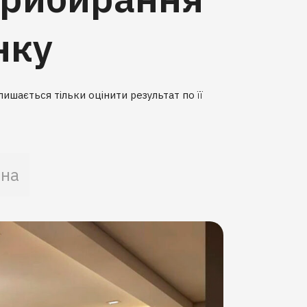
нку
ишається тільки оцінити результат по її
на