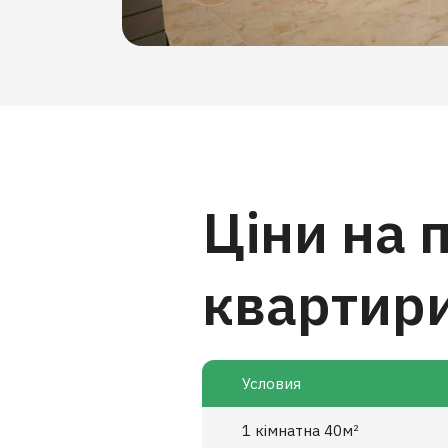
Ціни на 
квартир
Условия
1 кімнатна 40м²