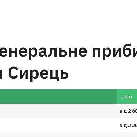
генеральне при
и Сирець
Цены
від 2 6
від 3 3