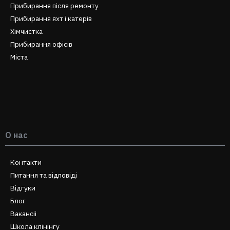
Прибирання після ремонту
Прибирання яхт і катерів
Хімчистка
Прибирання офісів
Міста
О нас
Контакти
Питання та відповіді
Відгуки
Блог
Вакансіі
Школа клінінгу